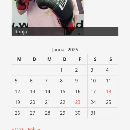
Dvori
Ronja
Ema
Timo
Timo und Coach Lilly
Coach Lilly und Lino
Lisa
Lino
Zoi
Januar 2026
M
D
M
D
F
S
S
1
2
3
4
5
6
7
8
9
10
11
12
13
14
15
16
17
18
19
20
21
22
23
24
25
26
27
28
29
30
31
« Dez.
Feb. »