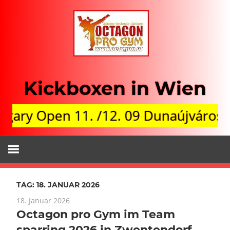
Zum
Inhalt
springen
Kickboxen in Wien
ary Open 11. /12. 09 Dunaújváros +++
Octagon
Pro
Gym
TAG:
18. JANUAR 2026
18. Januar 2026
Octagon pro Gym im Team
sparring 2026 in Zwentendorf