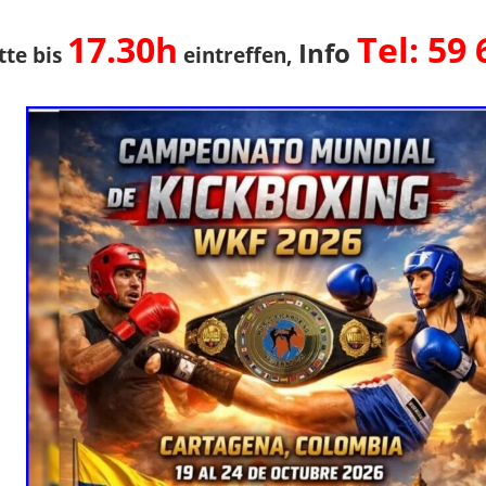
17.30h
Tel: 59 
Info
tte bis
eintreffen,