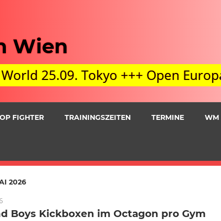
n Wien
25.09. Tokyo +++ Open Europa Cup 03
OP FIGHTER
TRAININGSZEITEN
TERMINE
WM 
AI 2026
6
und Boys Kickboxen im Octagon pro Gym