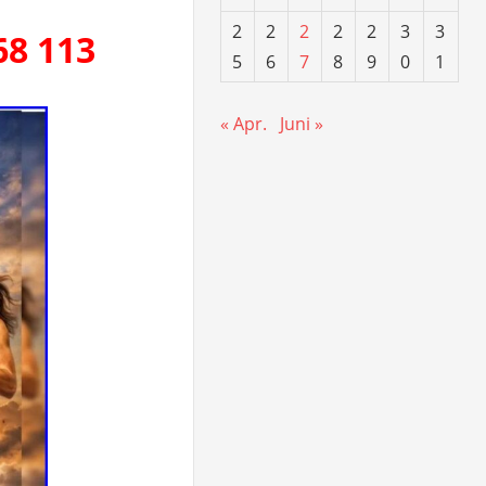
2
2
2
2
2
3
3
68 113
5
6
7
8
9
0
1
« Apr.
Juni »