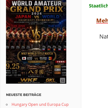
Staatlic
Meh
Na
NEUESTE BEITRÄGE
Hungary Open und Europa Cup